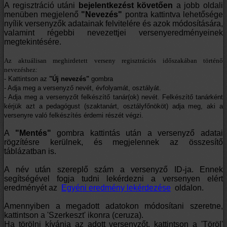
A regisztráció utáni
bejelentkezést követően
a jobb oldali
menüben megjelenő
"Nevezés"
pontra kattintva lehetősége
nyílik versenyzők adatainak felvitelére és azok módosítására,
valamint régebbi nevezettjei versenyeredményeinek
megtekintésére.
Az aktuálisan meghirdetett verseny regisztrációs időszakában történő
nevezéshez:
- Kattintson az
"Új nevezés"
gombra
- Adja meg a versenyző nevét, évfolyamát, osztályát.
- Adja meg a versenyzőt felkészítő tanár(ok) nevét.
Felkészítő tanárként
kérjük azt a pedagógust (szaktanárt, osztályfőnököt) adja meg, aki a
versenyre való felkészítés érdemi részét végzi.
A
"Mentés"
gombra kattintás után a versenyző adatai
rögzítésre kerülnek, és megjelennek az összesítő
táblázatban is.
A név után szereplő szám a versenyző ID-ja. Ennek
segítségével fogja tudni lekérdezni a versenyen elért
eredményét az
Egyéni eredmény lekérdezése
oldalon.
Amennyiben a megadott adatokon módosítani szeretne,
kattintson a 'Szerkeszt' ikonra (ceruza).
Ha törölni kívánja az adott versenyzőt, kattintson a 'Töröl'