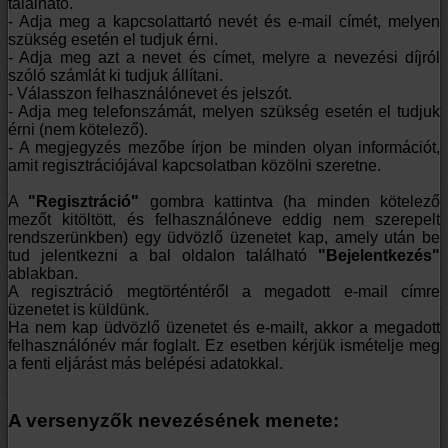
található.
- Adja meg a kapcsolattartó nevét és e-mail címét, melyen
szükség esetén el tudjuk érni.
- Adja meg azt a nevet és címet, melyre a nevezési díjról
szóló számlát ki tudjuk állítani.
- Válasszon felhasználónevet és jelszót.
- Adja meg telefonszámát, melyen szükség esetén el tudjuk
érni (nem kötelező).
- A megjegyzés mezőbe írjon be minden olyan információt,
amit regisztrációjával kapcsolatban közölni szeretne.
A
"Regisztráció"
gombra kattintva (ha minden kötelező
mezőt kitöltött, és felhasználóneve eddig nem szerepelt
rendszerünkben) egy üdvözlő üzenetet kap, amely után be
tud jelentkezni a bal oldalon található
"Bejelentkezés"
ablakban.
A regisztráció megtörténtéről a megadott e-mail címre
üzenetet is küldünk.
Ha nem kap üdvözlő üzenetet és e-mailt, akkor a megadott
felhasználónév már foglalt. Ez esetben kérjük ismételje meg
a fenti eljárást más belépési adatokkal.
A versenyzők nevezésének menete: