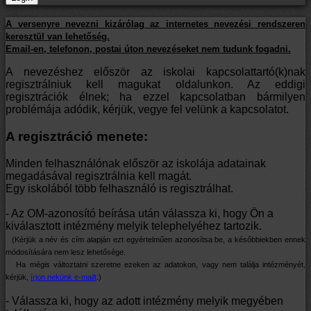
A versenyre nevezni kizárólag az internetes nevezési rendszeren
keresztül van lehetőség.
Email-en, telefonon, postai úton nevezéseket nem tudunk fogadni.
A nevezéshez először az iskolai kapcsolattartó(k)nak
regisztrálniuk kell magukat oldalunkon. Az eddigi
regisztrációk élnek; ha ezzel kapcsolatban bármilyen
problémája adódik, kérjük, vegye fel velünk a kapcsolatot.
A regisztráció menete:
Minden felhasználónak először az iskolája adatainak
megadásával regisztrálnia kell magát.
Egy iskolából több felhasználó is regisztrálhat.
- Az OM-azonosító beírása után válassza ki, hogy Ön a
kiválasztott intézmény melyik telephelyéhez tartozik.
(Kérjük a név és cím alapján ezt egyértelműen azonosítsa be, a későbbiekben ennek
módosítására nem lesz lehetősége.
Ha mégis változtatni szeretne ezeken az adatokon, vagy nem találja intézményét,
kérjük,
írjon nekünk e-mailt
.)
- Válassza ki, hogy az adott intézmény melyik megyében