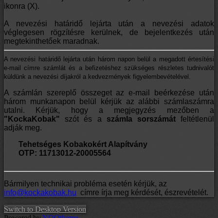
ikonra (X).
A nevezési határidő lejárta után a nevezési adatok
véglegesen rögzítésre kerülnek, de bejelentkezés után
megtekinthetőek maradnak.
A nevezési határidő lejárta után három napon belül a megadott értesítési
e-mail címre számlát és a befizetéshez szükséges részletes tudnivalót
küldünk a nevezési díjakról a kedvezmények figyelembevételével.
A számlán szereplő összeget az e-mail beérkezése után
három munkanapon belül kérjük az alábbi számlaszámra
utalni.
Kérjük, hogy a megjegyzés mezőben a
"KockaKobak"
szót és a
számla sorszámát
feltétlenül
adják meg.
Tehetséges Kobakokért Alapítvány
OTP:
11713012-20005564
Bármilyen technikai probléma esetén kérjük, az
info@kockakobak.hu
címre írja meg kérdését, észrevételét.
Switch to Desktop Version
Powered by
YOOtheme