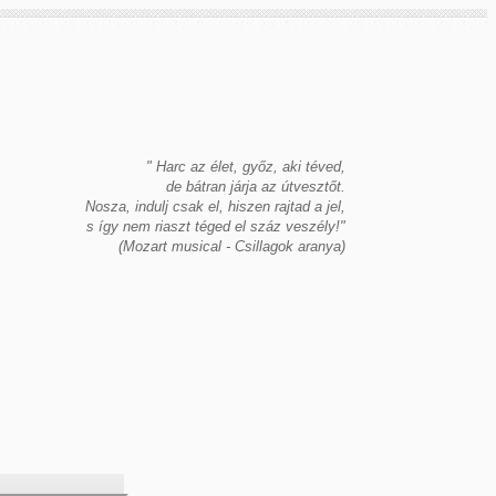
" Harc az élet, győz, aki téved,
de bátran járja az útvesztőt.
Nosza, indulj csak el, hiszen rajtad a jel,
s így nem riaszt téged el száz veszély!"
(Mozart musical - Csillagok aranya)