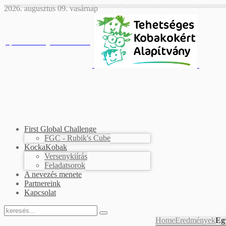
2026. augusztus 09. vasárnap
First Global Challenge
FGC - Rubik's Cube
KockaKobak
Versenykiírás
Feladatsorok
A nevezés menete
Partnereink
Kapcsolat
Home
Eredmények
Eg